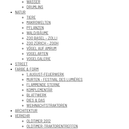
WASSER
DRUMLINS
NATUR
TIERE
MAKROWELTEN
PFLANZEN
WALD/BÄUME
ZOO BASEL – ZOLLI
ZOO ZÜRICH – ZOOH
VÖGEL AUF AMRUM
VOGELARTEN
VOGELGALERIE
STREET
FARBE & FORM
1. AUGUST-FEUERWERK
MURTEN – FESTIVAL DES LUMIÈRES
FLAMMENDE STERNE
KOMPLEMENTÄR
BLATTWERK
DIES & DAS
WEIHNACHTSTRAKTOREN
ARCHITEKTUR
VERKEHR
OLDTIMER 2012
OLDTIMER-TRAKTORENTREFFEN