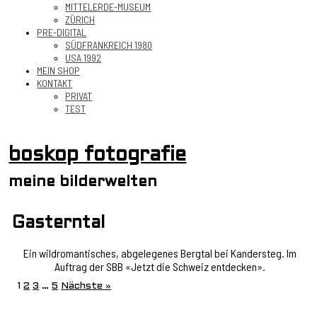
MITTELERDE-MUSEUM
ZÜRICH
PRE-DIGITAL
SÜDFRANKREICH 1980
USA 1992
MEIN SHOP
KONTAKT
PRIVAT
TEST
boskop fotografie
meine bilderwelten
Gasterntal
Ein wildromantisches, abgelegenes Bergtal bei Kandersteg. Im
Auftrag der SBB «Jetzt die Schweiz entdecken».
1
2
3
…
5
Nächste »