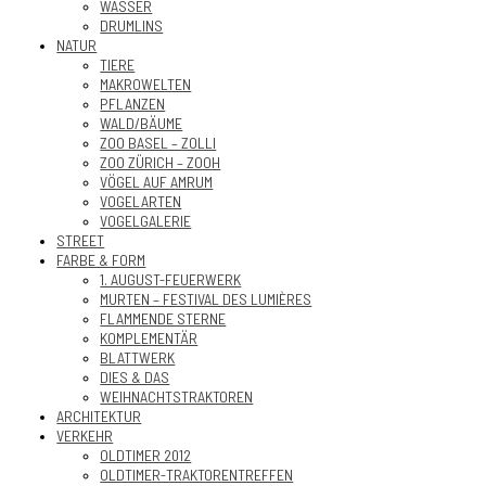
WASSER
DRUMLINS
NATUR
TIERE
MAKROWELTEN
PFLANZEN
WALD/BÄUME
ZOO BASEL – ZOLLI
ZOO ZÜRICH – ZOOH
VÖGEL AUF AMRUM
VOGELARTEN
VOGELGALERIE
STREET
FARBE & FORM
1. AUGUST-FEUERWERK
MURTEN – FESTIVAL DES LUMIÈRES
FLAMMENDE STERNE
KOMPLEMENTÄR
BLATTWERK
DIES & DAS
WEIHNACHTSTRAKTOREN
ARCHITEKTUR
VERKEHR
OLDTIMER 2012
OLDTIMER-TRAKTORENTREFFEN