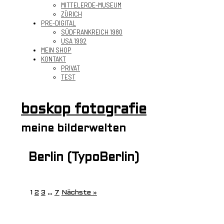
MITTELERDE-MUSEUM
ZÜRICH
PRE-DIGITAL
SÜDFRANKREICH 1980
USA 1992
MEIN SHOP
KONTAKT
PRIVAT
TEST
boskop fotografie
meine bilderwelten
Berlin (TypoBerlin)
1
2
3
…
7
Nächste »