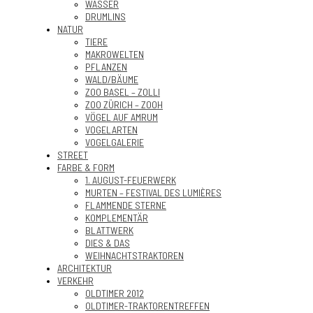
WASSER
DRUMLINS
NATUR
TIERE
MAKROWELTEN
PFLANZEN
WALD/BÄUME
ZOO BASEL – ZOLLI
ZOO ZÜRICH – ZOOH
VÖGEL AUF AMRUM
VOGELARTEN
VOGELGALERIE
STREET
FARBE & FORM
1. AUGUST-FEUERWERK
MURTEN – FESTIVAL DES LUMIÈRES
FLAMMENDE STERNE
KOMPLEMENTÄR
BLATTWERK
DIES & DAS
WEIHNACHTSTRAKTOREN
ARCHITEKTUR
VERKEHR
OLDTIMER 2012
OLDTIMER-TRAKTORENTREFFEN