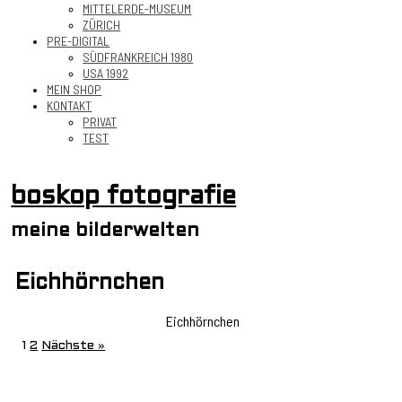
MITTELERDE-MUSEUM
ZÜRICH
PRE-DIGITAL
SÜDFRANKREICH 1980
USA 1992
MEIN SHOP
KONTAKT
PRIVAT
TEST
boskop fotografie
meine bilderwelten
Eichhörnchen
Eichhörnchen
1
2
Nächste »