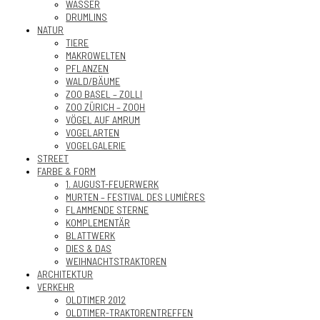
WASSER
DRUMLINS
NATUR
TIERE
MAKROWELTEN
PFLANZEN
WALD/BÄUME
ZOO BASEL – ZOLLI
ZOO ZÜRICH – ZOOH
VÖGEL AUF AMRUM
VOGELARTEN
VOGELGALERIE
STREET
FARBE & FORM
1. AUGUST-FEUERWERK
MURTEN – FESTIVAL DES LUMIÈRES
FLAMMENDE STERNE
KOMPLEMENTÄR
BLATTWERK
DIES & DAS
WEIHNACHTSTRAKTOREN
ARCHITEKTUR
VERKEHR
OLDTIMER 2012
OLDTIMER-TRAKTORENTREFFEN