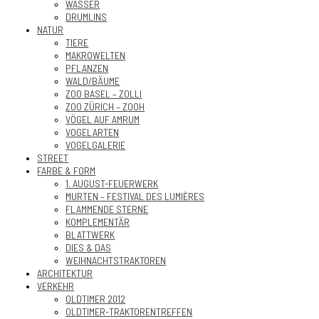
WASSER
DRUMLINS
NATUR
TIERE
MAKROWELTEN
PFLANZEN
WALD/BÄUME
ZOO BASEL – ZOLLI
ZOO ZÜRICH – ZOOH
VÖGEL AUF AMRUM
VOGELARTEN
VOGELGALERIE
STREET
FARBE & FORM
1. AUGUST-FEUERWERK
MURTEN – FESTIVAL DES LUMIÈRES
FLAMMENDE STERNE
KOMPLEMENTÄR
BLATTWERK
DIES & DAS
WEIHNACHTSTRAKTOREN
ARCHITEKTUR
VERKEHR
OLDTIMER 2012
OLDTIMER-TRAKTORENTREFFEN