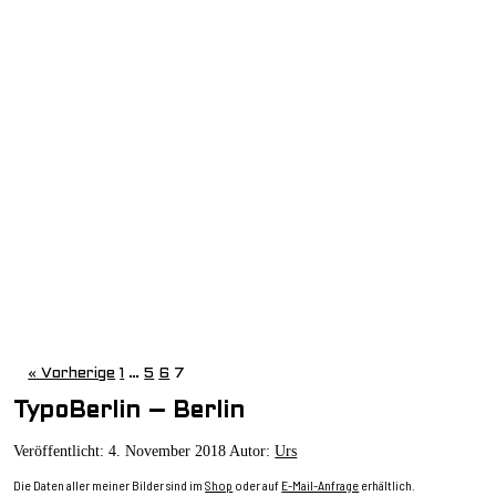
« Vorherige
1
…
5
6
7
TypoBerlin – Berlin
Veröffentlicht:
4. November 2018
Autor:
Urs
Die Daten aller meiner Bilder sind im
Shop
oder auf
E-Mail-Anfrage
erhältlich.