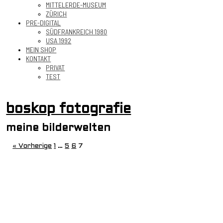
MITTELERDE-MUSEUM
ZÜRICH
PRE-DIGITAL
SÜDFRANKREICH 1980
USA 1992
MEIN SHOP
KONTAKT
PRIVAT
TEST
boskop fotografie
meine bilderwelten
« Vorherige
1
…
5
6
7