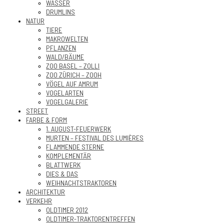
WASSER
DRUMLINS
NATUR
TIERE
MAKROWELTEN
PFLANZEN
WALD/BÄUME
ZOO BASEL – ZOLLI
ZOO ZÜRICH – ZOOH
VÖGEL AUF AMRUM
VOGELARTEN
VOGELGALERIE
STREET
FARBE & FORM
1. AUGUST-FEUERWERK
MURTEN – FESTIVAL DES LUMIÈRES
FLAMMENDE STERNE
KOMPLEMENTÄR
BLATTWERK
DIES & DAS
WEIHNACHTSTRAKTOREN
ARCHITEKTUR
VERKEHR
OLDTIMER 2012
OLDTIMER-TRAKTORENTREFFEN