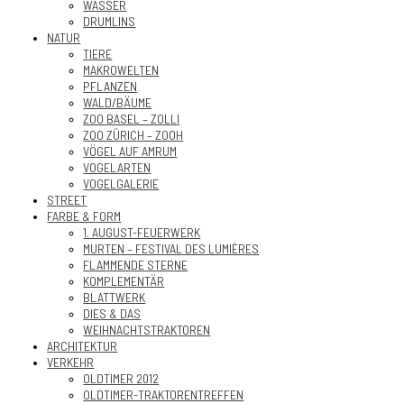
WASSER
DRUMLINS
NATUR
TIERE
MAKROWELTEN
PFLANZEN
WALD/BÄUME
ZOO BASEL – ZOLLI
ZOO ZÜRICH – ZOOH
VÖGEL AUF AMRUM
VOGELARTEN
VOGELGALERIE
STREET
FARBE & FORM
1. AUGUST-FEUERWERK
MURTEN – FESTIVAL DES LUMIÈRES
FLAMMENDE STERNE
KOMPLEMENTÄR
BLATTWERK
DIES & DAS
WEIHNACHTSTRAKTOREN
ARCHITEKTUR
VERKEHR
OLDTIMER 2012
OLDTIMER-TRAKTORENTREFFEN