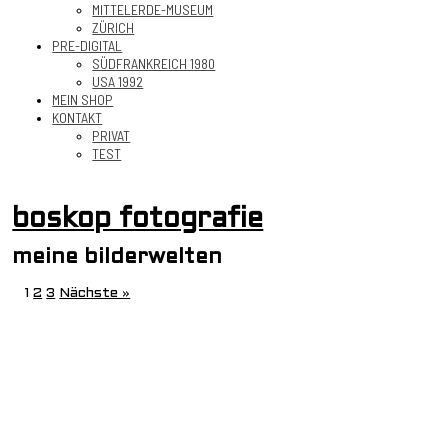
MITTELERDE-MUSEUM
ZÜRICH
PRE-DIGITAL
SÜDFRANKREICH 1980
USA 1992
MEIN SHOP
KONTAKT
PRIVAT
TEST
boskop fotografie
meine bilderwelten
1
2
3
Nächste »