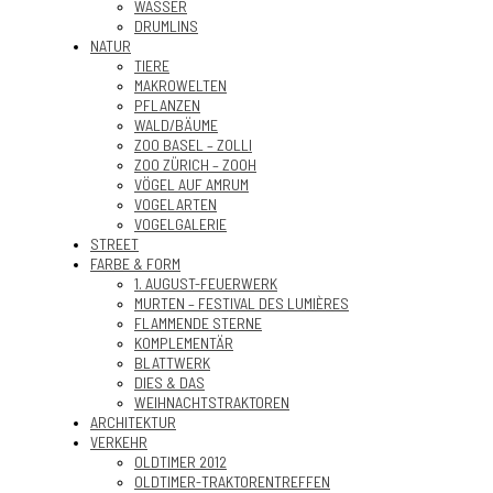
WASSER
DRUMLINS
NATUR
TIERE
MAKROWELTEN
PFLANZEN
WALD/BÄUME
ZOO BASEL – ZOLLI
ZOO ZÜRICH – ZOOH
VÖGEL AUF AMRUM
VOGELARTEN
VOGELGALERIE
STREET
FARBE & FORM
1. AUGUST-FEUERWERK
MURTEN – FESTIVAL DES LUMIÈRES
FLAMMENDE STERNE
KOMPLEMENTÄR
BLATTWERK
DIES & DAS
WEIHNACHTSTRAKTOREN
ARCHITEKTUR
VERKEHR
OLDTIMER 2012
OLDTIMER-TRAKTORENTREFFEN