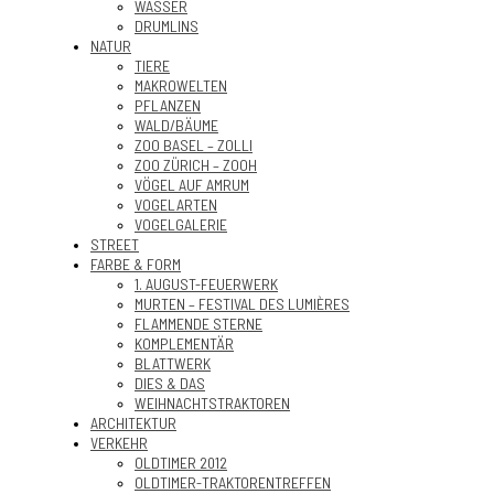
WASSER
DRUMLINS
NATUR
TIERE
MAKROWELTEN
PFLANZEN
WALD/BÄUME
ZOO BASEL – ZOLLI
ZOO ZÜRICH – ZOOH
VÖGEL AUF AMRUM
VOGELARTEN
VOGELGALERIE
STREET
FARBE & FORM
1. AUGUST-FEUERWERK
MURTEN – FESTIVAL DES LUMIÈRES
FLAMMENDE STERNE
KOMPLEMENTÄR
BLATTWERK
DIES & DAS
WEIHNACHTSTRAKTOREN
ARCHITEKTUR
VERKEHR
OLDTIMER 2012
OLDTIMER-TRAKTORENTREFFEN