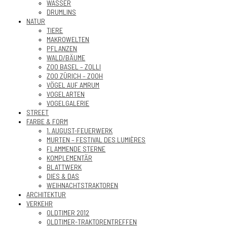
WASSER
DRUMLINS
NATUR
TIERE
MAKROWELTEN
PFLANZEN
WALD/BÄUME
ZOO BASEL – ZOLLI
ZOO ZÜRICH – ZOOH
VÖGEL AUF AMRUM
VOGELARTEN
VOGELGALERIE
STREET
FARBE & FORM
1. AUGUST-FEUERWERK
MURTEN – FESTIVAL DES LUMIÈRES
FLAMMENDE STERNE
KOMPLEMENTÄR
BLATTWERK
DIES & DAS
WEIHNACHTSTRAKTOREN
ARCHITEKTUR
VERKEHR
OLDTIMER 2012
OLDTIMER-TRAKTORENTREFFEN