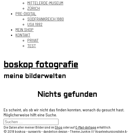
MITTELERDE-MUSEUM
ZÜRICH
PRE-DIGITAL
SÜDFRANKREICH 1980
USA 1992
MEIN SHOP
KONTAKT
PRIVAT
TEST
boskop fotografie
meine bilderwelten
Nichts gefunden
Es scheint, als ob wir nicht das finden konnten, wonach du gesucht hast.
Möglicherweise hilft eine Suche.
Die Daten aller meiner Bilder sind im
Shop
oder auf
E-Mail-Anfrage
erhältlich.
© 2018
boskop
– sunswirls – dandelion design –
Theme Junkie
///
Vogelexkursionsliste A-