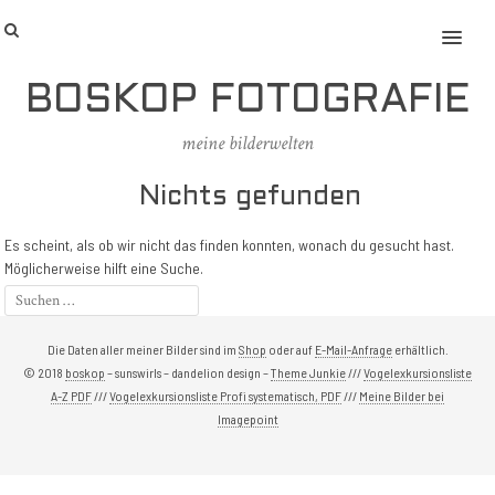
MENU
BOSKOP FOTOGRAFIE
meine bilderwelten
Nichts gefunden
Es scheint, als ob wir nicht das finden konnten, wonach du gesucht hast.
Möglicherweise hilft eine Suche.
Die Daten aller meiner Bilder sind im
Shop
oder auf
E-Mail-Anfrage
erhältlich.
© 2018
boskop
– sunswirls – dandelion design –
Theme Junkie
///
Vogelexkursionsliste
A-Z PDF
///
Vogelexkursionsliste Profi systematisch, PDF
///
Meine Bilder bei
Imagepoint